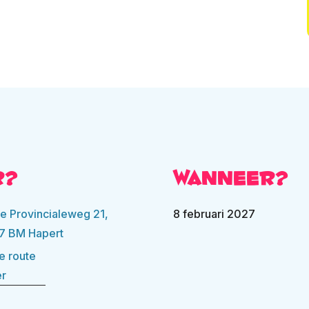
r?
Wanneer?
e Provincialeweg 21,
8 februari 2027
7 BM Hapert
e route
er