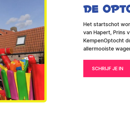
De opt
Het startschot wor
van Hapert, Prins 
KempenOptocht doo
allermooiste wagen
SCHRIJF JE IN