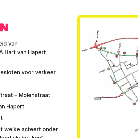
en
eid van
FA Hart van Hapert
gesloten voor verkeer
traat – Molenstraat
van Hapert
t
rt welke acteert onder
lend als het kan”