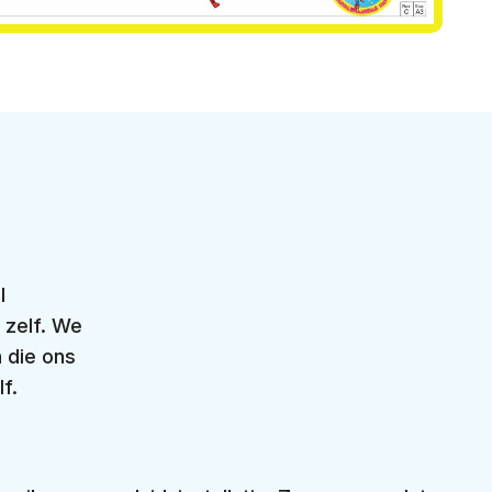
l
 zelf. We
n die ons
f.