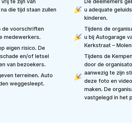
rij te zijn van
De deelnemers gebr
a die tijd staan zullen
u adequate geluid
kinderen.
n de voorschriften
Tijdens de organis
 de medewerkers.
u bij Autogarage v
Kerkstraat – Molen
p eigen risico. De
 schade en/of letsel
Tijdens de Kempe
en van bezoekers.
door de organisato
aanwezig te zijn s
even terreinen. Auto
deze foto en vide
rden weggesleept.
maken. De organisat
vastgelegd in het 