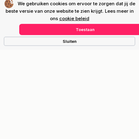
We gebruiken cookies om ervoor te zorgen dat jij de
beste versie van onze website te zien krijgt. Lees meer in
ons
cookie beleid
Toestaan
Sluiten
Be there!
Het startschot wordt om 12:30 uur gelost
door de Carnavalsprins van Hapert, prins