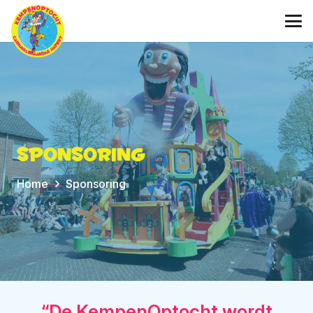
Sponsoring
Home
Sponsoring
“De KempenOptocht wordt