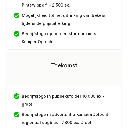
Pintewipper" - 2.500 ex.
Mogelijkheid tot het uitreiking van bekers
tijdens de prijsuitreiking.
Bedrijfslogo op borden startnummers
KempenOptocht.
Jaarlijkste evaluatie met afgevaardigde van
de organisatie.
Toekomst
Combinatiekorting voor hoofdsponsoring
Boerenmert.
Mogelijkheid tot organiseren van evenement
Bedrijfslogo in publieksfolder 10.000 ex -
en of uiting in overleg met deelnemers.
groot.
Uitnodiging voor aanwezig te zijn op de
Bedrijfslogo in advertentie KempenOptocht
defilewagen voor maximaal 10 personen.
regionaal dagblad 17.300 ex. Groot.