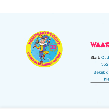
Waa
Start:
Oud
552
Bekijk d
hi