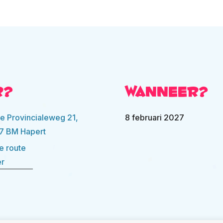
r?
Wanneer?
e Provincialeweg 21,
8 februari 2027
7 BM Hapert
e route
er